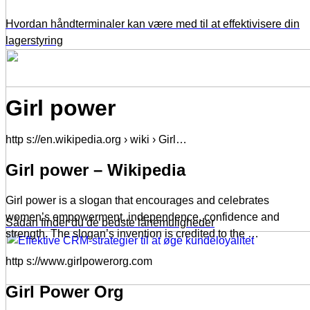
Hvordan håndterminaler kan være med til at effektivisere din
lagerstyring
Girl power
http s://en.wikipedia.org › wiki › Girl…
Girl power – Wikipedia
Girl power is a slogan that encourages and celebrates
women’s empowerment, independence, confidence and
Sådan finder du de bedste lånemuligheder
strength. The slogan’s invention is credited to the …
http s://www.girlpowerorg.com
Girl Power Org