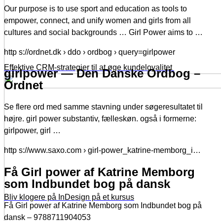
Our purpose is to use sport and education as tools to
empower, connect, and unify women and girls from all
cultures and social backgrounds … Girl Power aims to …
http s://ordnet.dk › ddo › ordbog › query=girlpower
Effektive CRM-strategier til at øge kundeloyalitet
girlpower — Den Danske Ordbog –
Ordnet
Se flere ord med samme stavning under søgeresultatet til
højre. girl power substantiv, fælleskøn. også i formerne:
girlpower, girl …
http s://www.saxo.com › girl-power_katrine-memborg_i…
Få Girl power af Katrine Memborg
som Indbundet bog på dansk
Bliv klogere på InDesign på et kursus
Få Girl power af Katrine Memborg som Indbundet bog på
dansk – 9788711904053