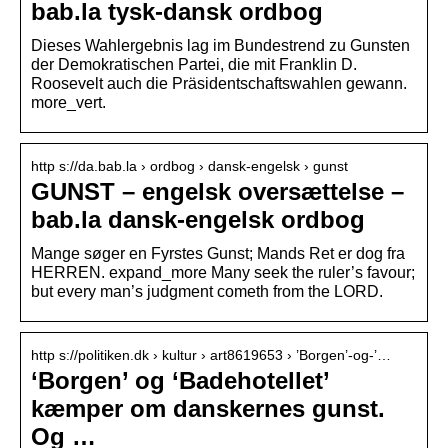
bab.la tysk-dansk ordbog
Dieses Wahlergebnis lag im Bundestrend zu Gunsten
der Demokratischen Partei, die mit Franklin D.
Roosevelt auch die Präsidentschaftswahlen gewann.
more_vert.
http s://da.bab.la › ordbog › dansk-engelsk › gunst
GUNST – engelsk oversættelse –
bab.la dansk-engelsk ordbog
Mange søger en Fyrstes Gunst; Mands Ret er dog fra
HERREN. expand_more Many seek the ruler’s favour;
but every man’s judgment cometh from the LORD.
http s://politiken.dk › kultur › art8619653 › ’Borgen’-og-’…
‘Borgen’ og ‘Badehotellet’
kæmper om danskernes gunst.
Og …