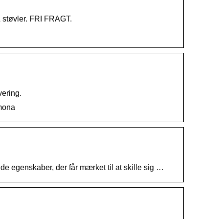
& støvler. FRI FRAGT.
vering.
amona
e egenskaber, der får mærket til at skille sig …