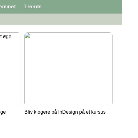
jemmet
Trends
øge
Bliv klogere på InDesign på et kursus