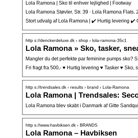
Lola Ramona | Sko til enhver lejlighed | Footway
Lola Ramona Støvler. Str. 39 · Lola Ramona Flats. 
Stort udvalg af Lola Ramona | ✔️ Hurtig levering ✔️ 
http s://denckerdeluxe.dk › shop › lola-ramona-35c1
Lola Ramona » Sko, tasker, snea
Mangler du det perfekte par feminine pumps sko? Se
Fri fragt fra 500,- ♥ Hurtig levering ♥ Tasker ♥ Sko
http s://trendsales.dk › results › brand › Lola-Ramona
Lola Ramona | Trendsales: Sec
Lola Ramona blev skabt i Danmark af Gitte Sandquist
http s://www.havbiksen.dk › BRANDS
Lola Ramona – Havbiksen