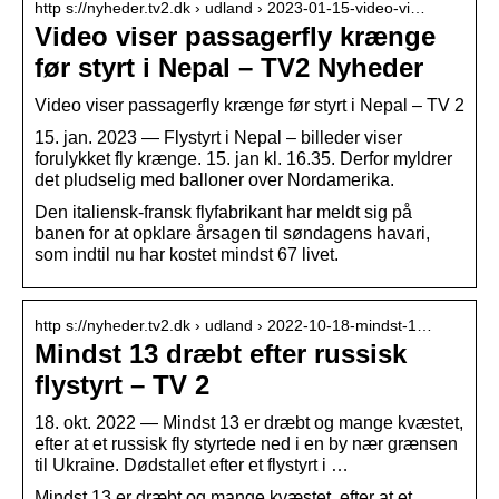
http s://nyheder.tv2.dk › udland › 2023-01-15-video-vi…
Video viser passagerfly krænge
før styrt i Nepal – TV2 Nyheder
Video viser passagerfly krænge før styrt i Nepal – TV 2
15. jan. 2023 — Flystyrt i Nepal – billeder viser
forulykket fly krænge. 15. jan kl. 16.35. Derfor myldrer
det pludselig med balloner over Nordamerika.
Den italiensk-fransk flyfabrikant har meldt sig på
banen for at opklare årsagen til søndagens havari,
som indtil nu har kostet mindst 67 livet.
http s://nyheder.tv2.dk › udland › 2022-10-18-mindst-1…
Mindst 13 dræbt efter russisk
flystyrt – TV 2
18. okt. 2022 — Mindst 13 er dræbt og mange kvæstet,
efter at et russisk fly styrtede ned i en by nær grænsen
til Ukraine. Dødstallet efter et flystyrt i …
Mindst 13 er dræbt og mange kvæstet, efter at et