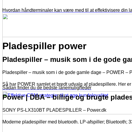
Hvordan håndterminaler kan være med til at effektivisere din l
Pladespiller power
Pladespiller – musik som i de gode g
Pladespiller – musik som i de gode gamle dage – POWER – 
Så har POWER samlet et bredt udvalg af pladespillere. Her er al
Sådan finder du de bedste lånemuligheder
Power | DBA – billige og brugte plades
SONY PS-LX310BT PLADESPILLER – Power.dk
Moderne pladespiller med bluetooth. LP-afspiller; Bluetooth; 33