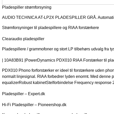
Pladespiller strømforsyning
AUDIO TECHNICA AT-LP2X PLADESPILLER GRÅ. Automatisk plad
Strømforsyninger til pladespillere og RIAA forstærkere
Clearaudio pladespiller
Pladespillere / grammofoner og stort LP tilbehørs udvalg fra t
| 10A83B91 |PowerDynamics PDX010 RIAA Forstærker til plades
PDX010 Phono forforstærker er ideel til forstærkere uden phon
normalt linjesignal. RIAA forbedrer lyden enormt. Med denne p
equalizerRobust kabinetStelforbindelse Frequency response
Pladespiller – Expert.dk
Hi-Fi Pladespiller – Pioneershop.dk