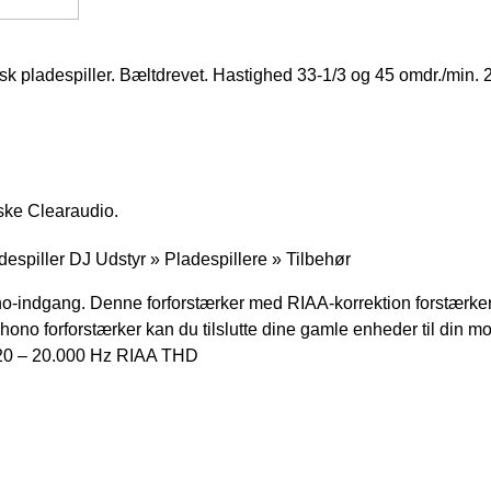
espiller. Bæltdrevet. Hastighed 33-1/3 og 45 omdr./min. 21
yske Clearaudio.
piller DJ Udstyr » Pladespillere » Tilbehør
o-indgang. Denne forforstærker med RIAA-korrektion forstærker d
hono forforstærker kan du tilslutte dine gamle enheder til din
 20 – 20.000 Hz RIAA THD