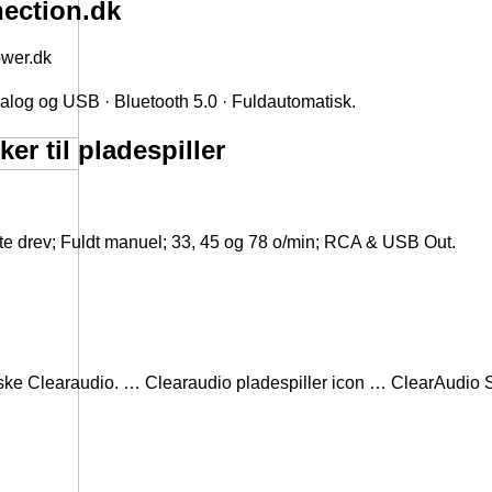
nection.dk
wer.dk
Analog og USB · Bluetooth 5.0 · Fuldautomatisk.
 til pladespiller
kte drev; Fuldt manuel; 33, 45 og 78 o/min; RCA & USB Out.
tyske Clearaudio. … Clearaudio pladespiller icon … ClearAudio 