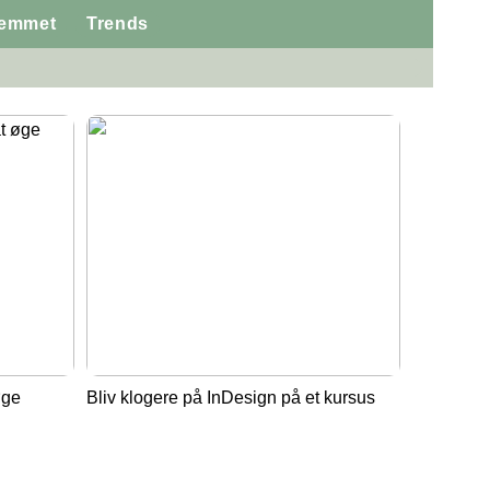
jemmet
Trends
øge
Bliv klogere på InDesign på et kursus