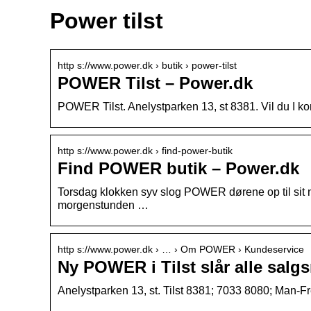
Power tilst
http s://www.power.dk › butik › power-tilst
POWER Tilst – Power.dk
POWER Tilst. Anelystparken 13, st 8381. Vil du I k
http s://www.power.dk › find-power-butik
Find POWER butik – Power.dk
Torsdag klokken syv slog POWER dørene op til sit 
morgenstunden …
http s://www.power.dk › … › Om POWER › Kundeservice
Ny POWER i Tilst slår alle salg
Anelystparken 13, st. Tilst 8381; 7033 8080; Man-Fr