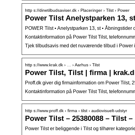
http s://dinetilbudsaviser.dk › Placeringer › Tilst › Power
Power Tilst Anelystparken 13, s
POWER Tilst • Anelystparken 13, st • Åbningstider o
Kontaktinformation på Power Tilst Tilst, telefonnumm
Tjek tilbudsavis med det nuværende tilbud i Power i T
http s://www.krak.dk › … › Aarhus › Tilst
Power Tilst, Tilst | firma | krak.
Proff.dk giver dig firmainformation om Power Tilst, 
Kontaktinformation på Power Tilst Tilst, telefonnumm
http s://www.proff.dk › firma › tilst › audiovisuelt-udstyr
Power Tilst – 25380088 – Tilst 
Power Tilst er beliggende i Tilst og tilhører kateg