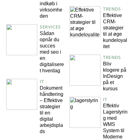
indkøb i
TRENDS
virksomhe
Effektive
den
CRM-
SERVICES
strategier
Sådan
til at øge
opnår du
kundeloyal
succes
itet
med seo i
TRENDS
en
Bliv
digitalisere
klogere på
t hverdag
InDesign
IT
på et
Dokument
kursus
håndtering
IT
– Effektive
Effektiv
strategier
Lagerstyrin
til en
g med
digital
WMS
arbejdspla
System til
ds
Moderne