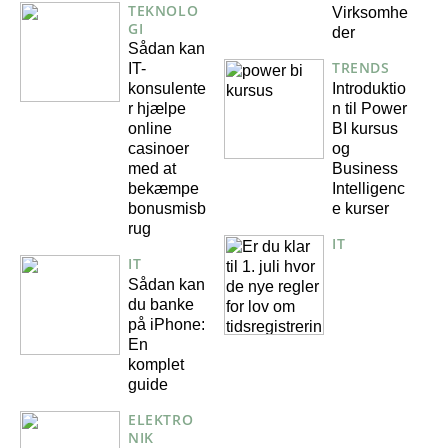
TEKNOLO
Virksomhe
GI
der
Sådan kan
TRENDS
IT-
Introduktio
konsulente
n til Power
r hjælpe
BI kursus
online
og
casinoer
Business
med at
Intelligenc
bekæmpe
e kurser
bonusmisb
rug
IT
IT
Sådan kan
du banke
på iPhone:
En
komplet
guide
ELEKTRO
NIK